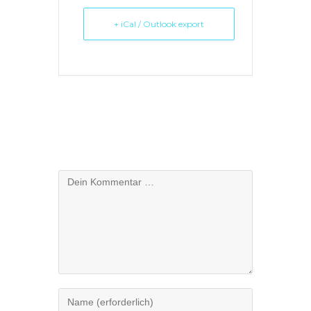
+ iCal / Outlook export
Schreibe einen Kommentar
Kommentar
Gib