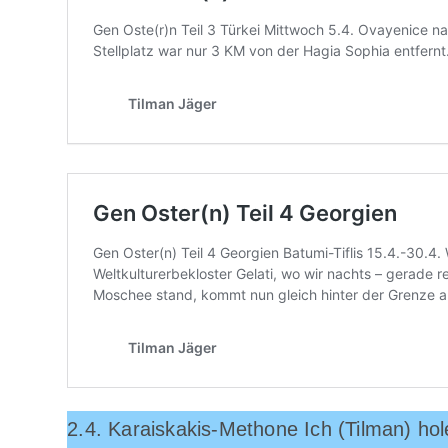
2.4. Karaiskakis-Methone Ich (Tilman) ho