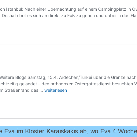
le Eva im Kloster Karaiskakis ab, wo Eva 4 Woch