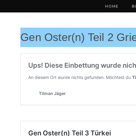
Zum
HOME
B
Inhalt
springen
Gen Oster(n) Teil 2 Gr