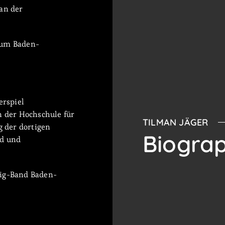
 an der
rium Baden-
erspiel
n der Hochschule für
TILMAN JÄGER
 der dortigen
Biograp
nd und
Big-Band Baden-